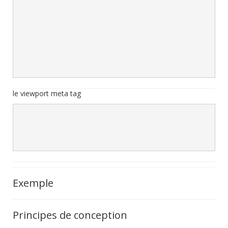
							@media screen and (max-width:55px), screen and (max-device-width:
							{/* les différents style *
							/*3- tous les autres appareils avec moins de 32
							de large (principalement les smartphones en mode portra
							@media screen and (max-width:320
							{/*les différents styles *
le viewport meta tag
							<meta name="wiewport" content="width=device-width, initial-scale=1.0, maximum-scal
Exemple
Principes de conception