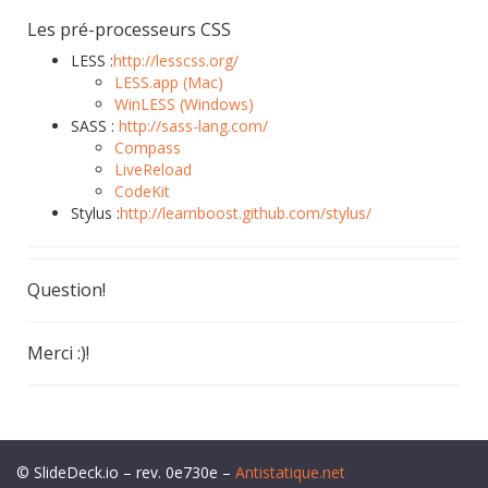
Les pré-processeurs CSS
LESS :
http://lesscss.org/
LESS.app (Mac)
WinLESS (Windows)
SASS :
http://sass-lang.com/
Compass
LiveReload
CodeKit
Stylus :
http://learnboost.github.com/stylus/
Question!
Merci :)!
© SlideDeck.io – rev. 0e730e –
Antistatique.net