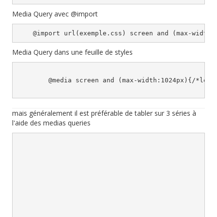
Media Query avec @import
Media Query dans une feuille de styles
        @media screen and (max-width:1024px){/*les d
mais généralement il est préférable de tabler sur 3 séries à
l'aide des medias queries
							/*1- pour les tablettes en mode portrait
							les ordinateurs avec une résolut
							horizontle de moins de 994px
							@media only screen and (min-device-width:786
							and (orientation: portrait), screen and (max-width:9
							{/* les différents style *
							/*2- pour les ordinateurs avec une résolution horizontale de moins de
							et la plupart des smartphones en mode paysage(480px de lar