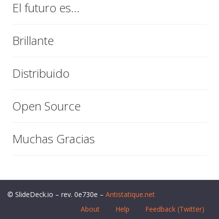
El futuro es...
Brillante
Distribuido
Open Source
Muchas Gracias
© SlideDeck.io – rev. 0e730e –
Antistatique.net
About
Help
Feedback (Twitter)